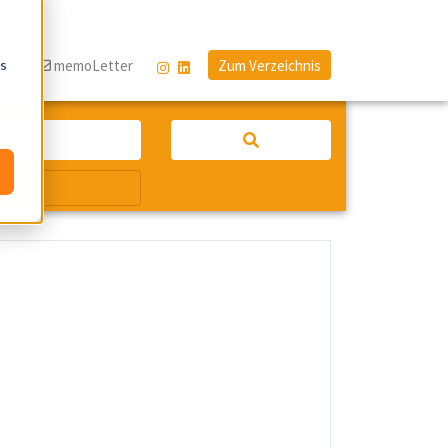
os
og
memoLetter
Zum Verzeichnis