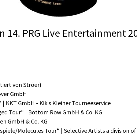
 14. PRG Live Entertainment 20
iert von Ströer)
rcover GmbH
 | KKT GmbH - Kikis Kleiner Tourneeservice
gged Tour“ | Bottom Row GmbH & Co. KG
rzen GmbH & Co. KG
iele/Molecules Tour“ | Selective Artists a division o