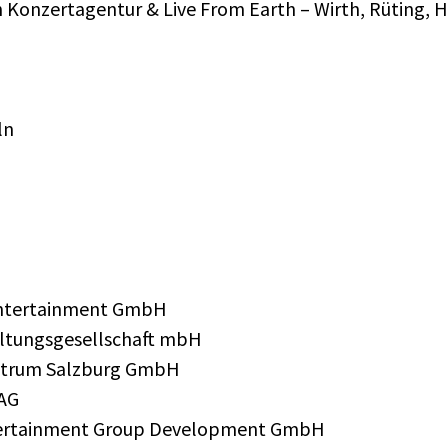
in Konzertagentur & Live From Earth – Wirth, Rüting
ln
Entertainment GmbH
altungsgesellschaft mbH
entrum Salzburg GmbH
 AG
 Entertainment Group Development GmbH