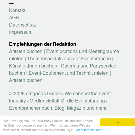
---
Kontakt
AGB
Datenschutz
Impressum
Empfehlungen der Redaktion
Artisten buchen
|
Eventlocations und Meetingräume
mieten
|
Themenspecials aus der Eventbranche
|
Künstler:innen buchen
|
Catering und Partyservice
buchen
|
Event-Equipment und Technik mieten
|
Artisten buchen
© 2026 elbgoods GmbH / We connect the event
industry / Medienvielfalt für die Eventplanung /
Eventbranchenbuch, Blog, Magazin und mehr
Wir nutzen eigene und Third-Party-Cookies, um unseren Service
×
für Dich noch besser zu machen. Wenn Du auf dieser Website
weitersurfst, stimmst Du der Cookie-Verwendung zu.
Mehr Informationen