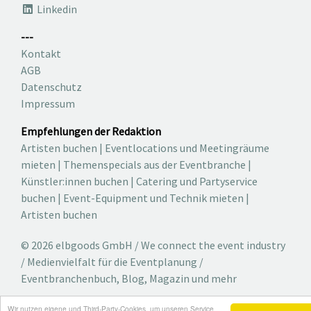
Linkedin
---
Kontakt
AGB
Datenschutz
Impressum
Empfehlungen der Redaktion
Artisten buchen
|
Eventlocations und Meetingräume
mieten
|
Themenspecials aus der Eventbranche
|
Künstler:innen buchen
|
Catering und Partyservice
buchen
|
Event-Equipment und Technik mieten
|
Artisten buchen
© 2026 elbgoods GmbH / We connect the event industry
/ Medienvielfalt für die Eventplanung /
Eventbranchenbuch, Blog, Magazin und mehr
Wir nutzen eigene und Third-Party-Cookies, um unseren Service