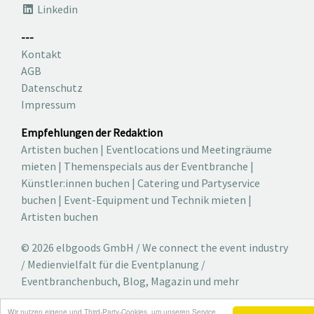
Linkedin
---
Kontakt
AGB
Datenschutz
Impressum
Empfehlungen der Redaktion
Artisten buchen
|
Eventlocations und Meetingräume
mieten
|
Themenspecials aus der Eventbranche
|
Künstler:innen buchen
|
Catering und Partyservice
buchen
|
Event-Equipment und Technik mieten
|
Artisten buchen
© 2026 elbgoods GmbH / We connect the event industry
/ Medienvielfalt für die Eventplanung /
Eventbranchenbuch, Blog, Magazin und mehr
Wir nutzen eigene und Third-Party-Cookies, um unseren Service