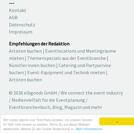
---
Kontakt
AGB
Datenschutz
Impressum
Empfehlungen der Redaktion
Artisten buchen
|
Eventlocations und Meetingräume
mieten
|
Themenspecials aus der Eventbranche
|
Künstler:innen buchen
|
Catering und Partyservice
buchen
|
Event-Equipment und Technik mieten
|
Artisten buchen
© 2026 elbgoods GmbH / We connect the event industry
/ Medienvielfalt für die Eventplanung /
Eventbranchenbuch, Blog, Magazin und mehr
Wir nutzen eigene und Third-Party-Cookies, um unseren Service
×
für Dich noch besser zu machen. Wenn Du auf dieser Website
weitersurfst, stimmst Du der Cookie-Verwendung zu.
Mehr Informationen