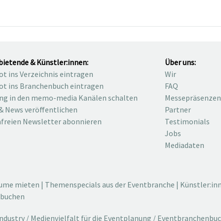
bietende & Künstler:innen:
Über uns:
t ins Verzeichnis eintragen
Wir
t ins Branchenbuch eintragen
FAQ
ng in den memo-media Kanälen schalten
Messepräsenzen
& News veröffentlichen
Partner
freien Newsletter abonnieren
Testimonials
Jobs
Mediadaten
äume mieten
|
Themenspecials aus der Eventbranche
|
Künstler:in
 buchen
dustry / Medienvielfalt für die Eventplanung / Eventbranchenbu