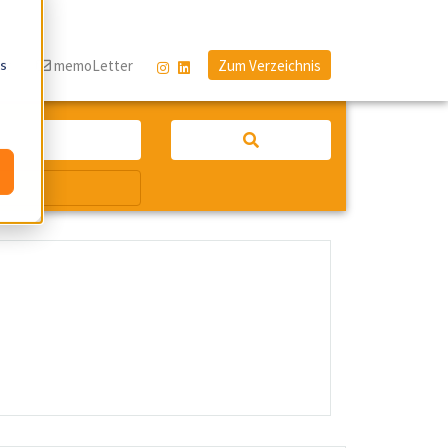
os
og
memoLetter
Zum Verzeichnis