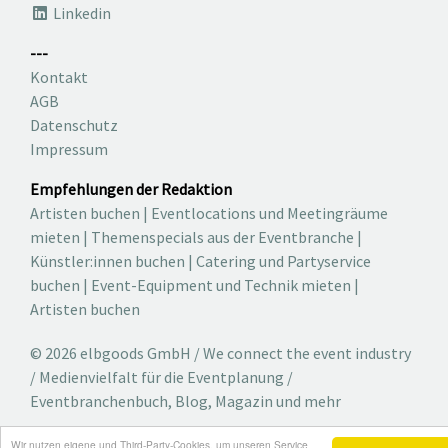
Linkedin
---
Kontakt
AGB
Datenschutz
Impressum
Empfehlungen der Redaktion
Artisten buchen
|
Eventlocations und Meetingräume
mieten
|
Themenspecials aus der Eventbranche
|
Künstler:innen buchen
|
Catering und Partyservice
buchen
|
Event-Equipment und Technik mieten
|
Artisten buchen
© 2026 elbgoods GmbH / We connect the event industry
/ Medienvielfalt für die Eventplanung /
Eventbranchenbuch, Blog, Magazin und mehr
Wir nutzen eigene und Third-Party-Cookies, um unseren Service