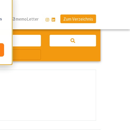
os
og
memoLetter
Zum Verzeichnis