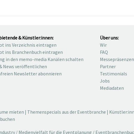
bietende & Künstler:innen:
Über uns:
t ins Verzeichnis eintragen
Wir
t ins Branchenbuch eintragen
FAQ
ng in den memo-media Kanälen schalten
Messepräsenzen
& News veröffentlichen
Partner
freien Newsletter abonnieren
Testimonials
Jobs
Mediadaten
äume mieten
|
Themenspecials aus der Eventbranche
|
Künstler:in
 buchen
dustry / Medienvielfalt für die Eventplanung / Eventbranchenbu