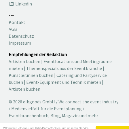
Linkedin
---
Kontakt
AGB
Datenschutz
Impressum
Empfehlungen der Redaktion
Artisten buchen
|
Eventlocations und Meetingräume
mieten
|
Themenspecials aus der Eventbranche
|
Künstler:innen buchen
|
Catering und Partyservice
buchen
|
Event-Equipment und Technik mieten
|
Artisten buchen
© 2026 elbgoods GmbH / We connect the event industry
/ Medienvielfalt für die Eventplanung /
Eventbranchenbuch, Blog, Magazin und mehr
Wir nutzen eigene und Third-Party-Cookies, um unseren Service