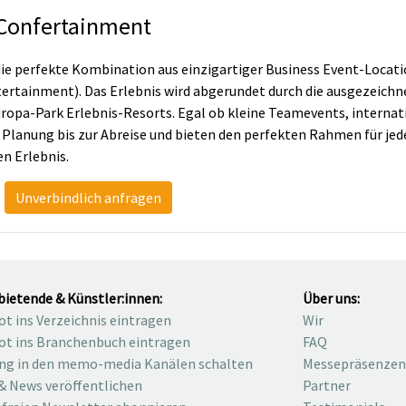
Confertainment
die perfekte Kombination aus einzigartiger Business Event-Loc
rtainment). Das Erlebnis wird abgerundet durch die ausgezeichn
ropa-Park Erlebnis-Resorts. Egal ob kleine Teamevents, internat
r Planung bis zur Abreise und bieten den perfekten Rahmen für jede
n Erlebnis.
Unverbindlich anfragen
bietende & Künstler:innen:
Über uns:
t ins Verzeichnis eintragen
Wir
t ins Branchenbuch eintragen
FAQ
ng in den memo-media Kanälen schalten
Messepräsenzen
& News veröffentlichen
Partner