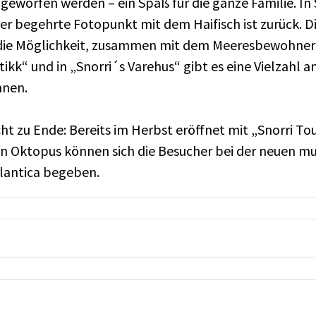
geworfen werden ‒ ein Spaß für die ganze Familie. In
er begehrte Fotopunkt mit dem Haifisch ist zurück. D
die Möglichkeit, zusammen mit dem Meeresbewohner e
kk“ und in „Snorri´s Varehus“ gibt es eine Vielzahl 
nnen.
cht zu Ende: Bereits im Herbst eröffnet mit „Snorri To
n Oktopus können sich die Besucher bei der neuen m
ulantica begeben.