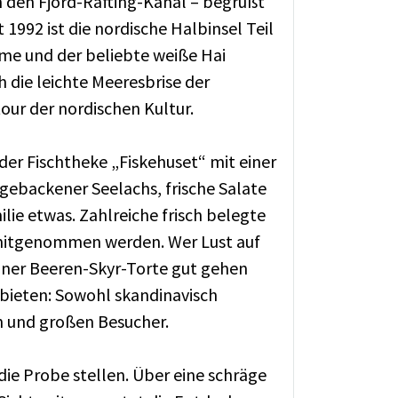
h den Fjord-Rafting-Kanal – begrüßt
992 ist die nordische Halbinsel Teil
rme und der beliebte weiße Hai
 die leichte Meeresbrise der
our der nordischen Kultur.
er Fischtheke „Fiskehuset“ mit einer
gebackener Seelachs, frische Salate
lie etwas. Zahlreiche frisch belegte
 mitgenommen werden. Wer Lust auf
iner Beeren-Skyr-Torte gut gehen
u bieten: Sowohl skandinavisch
en und großen Besucher.
die Probe stellen. Über eine schräge