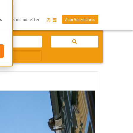
os
og
memoLetter
Zum Verzeichnis