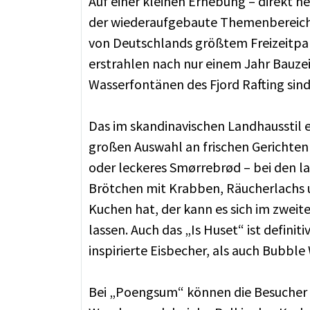
Auf einer kleinen Erhebung – direkt 
der wiederaufgebaute Themenbereich Sk
von Deutschlands größtem Freizeitpar
erstrahlen nach nur einem Jahr Bauzei
Wasserfontänen des Fjord Rafting sin
Das im skandinavischen Landhausstil 
großen Auswahl an frischen Gerichten 
oder leckeres Smørrebrød – bei den lan
Brötchen mit Krabben, Räucherlachs 
Kuchen hat, der kann es sich im zwei
lassen. Auch das „Is Huset“ ist defini
inspirierte Eisbecher, als auch Bubbl
Bei „Poengsum“ können die Besucher ih