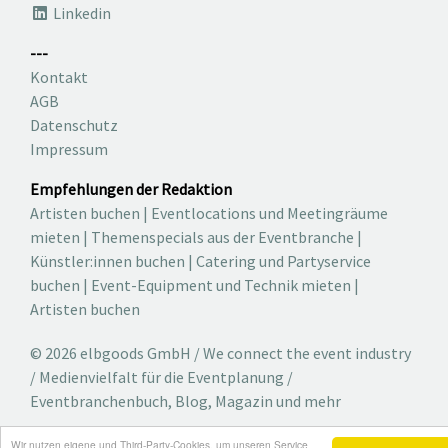
Linkedin
---
Kontakt
AGB
Datenschutz
Impressum
Empfehlungen der Redaktion
Artisten buchen
|
Eventlocations und Meetingräume
mieten
|
Themenspecials aus der Eventbranche
|
Künstler:innen buchen
|
Catering und Partyservice
buchen
|
Event-Equipment und Technik mieten
|
Artisten buchen
© 2026 elbgoods GmbH / We connect the event industry
/ Medienvielfalt für die Eventplanung /
Eventbranchenbuch, Blog, Magazin und mehr
Wir nutzen eigene und Third-Party-Cookies, um unseren Service