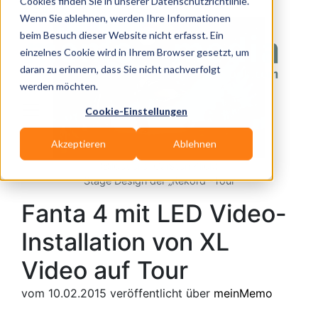
Cookies finden Sie in unserer Datenschutzrichtlinie.
zurück zur News-Übersicht
Wenn Sie ablehnen, werden Ihre Informationen
beim Besuch dieser Website nicht erfasst. Ein
einzelnes Cookie wird in Ihrem Browser gesetzt, um
daran zu erinnern, dass Sie nicht nachverfolgt
werden möchten.
Cookie-Einstellungen
Akzeptieren
Ablehnen
(Bildquelle: Carsten Klick)
Stage Design der „Rekord“-Tour
Fanta 4 mit LED Video-
Installation von XL
Video auf Tour
vom 10.02.2015
veröffentlicht über
meinMemo