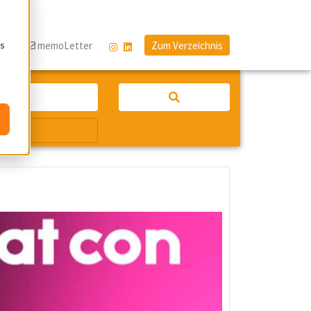
os
og
memoLetter
Zum Verzeichnis