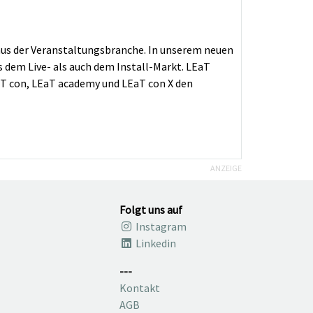
 aus der Veranstaltungsbranche. In unserem neuen
 dem Live- als auch dem Install-Markt. LEaT
EaT con, LEaT academy und LEaT con X den
ANZEIGE
Folgt uns auf
Instagram
Linkedin
---
Kontakt
AGB