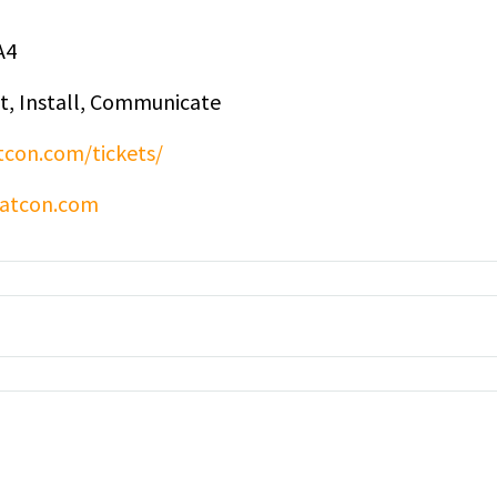
A4
st, Install, Communicate
con.com/tickets/
eatcon.com