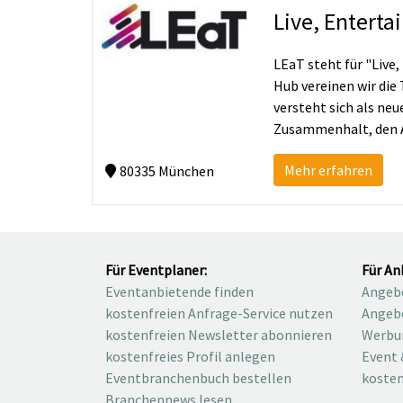
Live, Entert
LEaT steht für "Live
Hub vereinen wir die
versteht sich als ne
Zusammenhalt, den A
Mehr erfahren
80335 München
Für Eventplaner:
Für An
Eventanbietende finden
Angebo
kostenfreien Anfrage-Service nutzen
Angebo
kostenfreien Newsletter abonnieren
Werbu
kostenfreies Profil anlegen
Event 
Eventbranchenbuch bestellen
kosten
Branchennews lesen