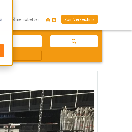
os
og
memoLetter
Zum Verzeichnis