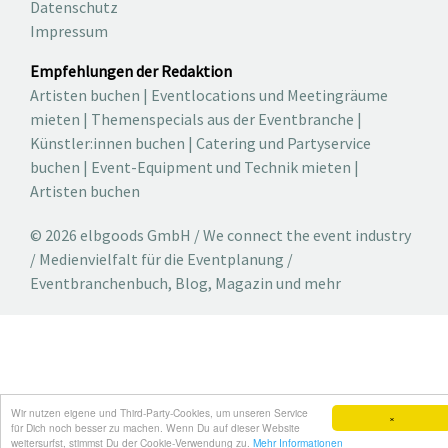
Datenschutz
Impressum
Empfehlungen der Redaktion
Artisten buchen
|
Eventlocations und Meetingräume
mieten
|
Themenspecials aus der Eventbranche
|
Künstler:innen buchen
|
Catering und Partyservice
buchen
|
Event-Equipment und Technik mieten
|
Artisten buchen
© 2026 elbgoods GmbH / We connect the event industry
/ Medienvielfalt für die Eventplanung /
Eventbranchenbuch, Blog, Magazin und mehr
Wir nutzen eigene und Third-Party-Cookies, um unseren Service
×
für Dich noch besser zu machen. Wenn Du auf dieser Website
weitersurfst, stimmst Du der Cookie-Verwendung zu.
Mehr Informationen