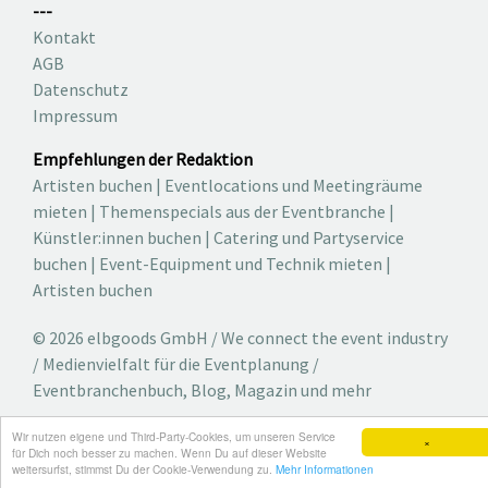
---
Kontakt
AGB
Datenschutz
Impressum
Empfehlungen der Redaktion
Artisten buchen
|
Eventlocations und Meetingräume
mieten
|
Themenspecials aus der Eventbranche
|
Künstler:innen buchen
|
Catering und Partyservice
buchen
|
Event-Equipment und Technik mieten
|
Artisten buchen
© 2026 elbgoods GmbH / We connect the event industry
/ Medienvielfalt für die Eventplanung /
Eventbranchenbuch, Blog, Magazin und mehr
Wir nutzen eigene und Third-Party-Cookies, um unseren Service
×
für Dich noch besser zu machen. Wenn Du auf dieser Website
weitersurfst, stimmst Du der Cookie-Verwendung zu.
Mehr Informationen