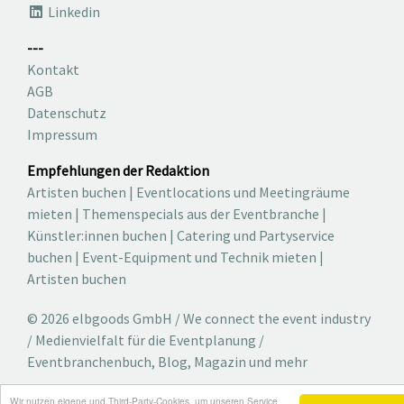
Linkedin
---
Kontakt
AGB
Datenschutz
Impressum
Empfehlungen der Redaktion
Artisten buchen
|
Eventlocations und Meetingräume
mieten
|
Themenspecials aus der Eventbranche
|
Künstler:innen buchen
|
Catering und Partyservice
buchen
|
Event-Equipment und Technik mieten
|
Artisten buchen
© 2026 elbgoods GmbH / We connect the event industry
/ Medienvielfalt für die Eventplanung /
Eventbranchenbuch, Blog, Magazin und mehr
Wir nutzen eigene und Third-Party-Cookies, um unseren Service