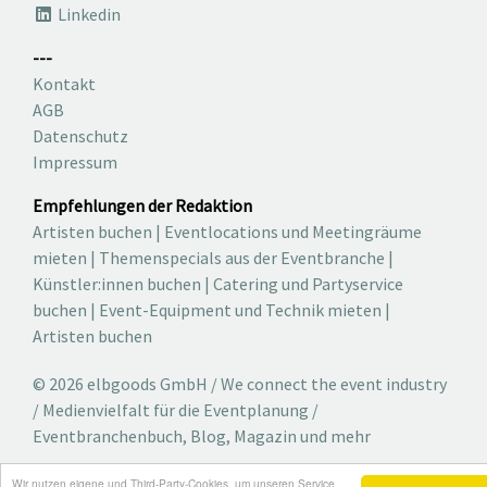
Linkedin
---
Kontakt
AGB
Datenschutz
Impressum
Empfehlungen der Redaktion
Artisten buchen
|
Eventlocations und Meetingräume
mieten
|
Themenspecials aus der Eventbranche
|
Künstler:innen buchen
|
Catering und Partyservice
buchen
|
Event-Equipment und Technik mieten
|
Artisten buchen
© 2026 elbgoods GmbH / We connect the event industry
/ Medienvielfalt für die Eventplanung /
Eventbranchenbuch, Blog, Magazin und mehr
Wir nutzen eigene und Third-Party-Cookies, um unseren Service