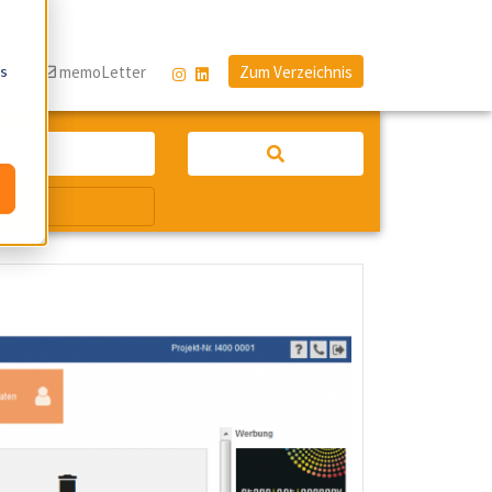
os
og
memoLetter
Zum Verzeichnis