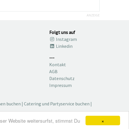
ANZEIGE
Folgt uns auf
Instagram
Linkedin
---
Kontakt
AGB
Datenschutz
Impressum
nen buchen
|
Catering und Partyservice buchen
|
×
ser Website weitersurfst, stimmst Du
ch, Blog, Magazin und mehr