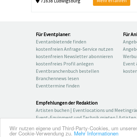
Mehr erfahren
71638 Ludwigsburg
Für Eventplaner:
Für An
Eventanbietende finden
Angebo
kostenfreien Anfrage-Service nutzen
Angebo
kostenfreien Newsletter abonnieren
Werbu
kostenfreies Profil anlegen
Event 
Eventbranchenbuch bestellen
kosten
Branchennews lesen
Eventtermine finden
Empfehlungen der Redaktion
Artisten buchen
|
Eventlocations und Meetingr
Event-Equipment und Technik mieten
|
Artisten
Wir nutzen eigene und Third-Party-Cookies, um unsere
© 2026 elbgoods GmbH / We connect the event in
der Cookie-Verwendung zu.
Mehr Informationen