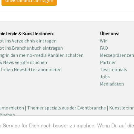
Unverbindlich anfragen
bietende & Künstler:innen:
Über uns:
t ins Verzeichnis eintragen
Wir
t ins Branchenbuch eintragen
FAQ
ng in den memo-media Kanälen schalten
Messepräsenzen
& News veröffentlichen
Partner
freien Newsletter abonnieren
Testimonials
Jobs
Mediadaten
äume mieten
|
Themenspecials aus der Eventbranche
|
Künstler:in
 buchen
n Service für Dich noch besser zu machen. Wenn Du auf die
dustry / Medienvielfalt für die Eventplanung / Eventbranchenbu