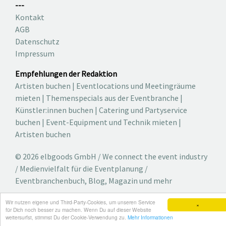
---
Kontakt
AGB
Datenschutz
Impressum
Empfehlungen der Redaktion
Artisten buchen
|
Eventlocations und Meetingräume
mieten
|
Themenspecials aus der Eventbranche
|
Künstler:innen buchen
|
Catering und Partyservice
buchen
|
Event-Equipment und Technik mieten
|
Artisten buchen
© 2026 elbgoods GmbH / We connect the event industry
/ Medienvielfalt für die Eventplanung /
Eventbranchenbuch, Blog, Magazin und mehr
Wir nutzen eigene und Third-Party-Cookies, um unseren Service
×
für Dich noch besser zu machen. Wenn Du auf dieser Website
weitersurfst, stimmst Du der Cookie-Verwendung zu.
Mehr Informationen