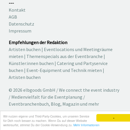
---
Kontakt
AGB
Datenschutz
Impressum
Empfehlungen der Redaktion
Artisten buchen
|
Eventlocations und Meetingräume
mieten
|
Themenspecials aus der Eventbranche
|
Künstler:innen buchen
|
Catering und Partyservice
buchen
|
Event-Equipment und Technik mieten
|
Artisten buchen
© 2026 elbgoods GmbH / We connect the event industry
/ Medienvielfalt für die Eventplanung /
Eventbranchenbuch, Blog, Magazin und mehr
Wir nutzen eigene und Third-Party-Cookies, um unseren Service
×
für Dich noch besser zu machen. Wenn Du auf dieser Website
weitersurfst, stimmst Du der Cookie-Verwendung zu.
Mehr Informationen