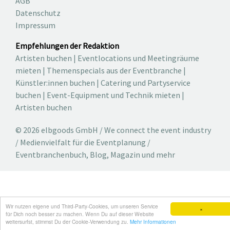
AGB
Datenschutz
Impressum
Empfehlungen der Redaktion
Artisten buchen
|
Eventlocations und Meetingräume
mieten
|
Themenspecials aus der Eventbranche
|
Künstler:innen buchen
|
Catering und Partyservice
buchen
|
Event-Equipment und Technik mieten
|
Artisten buchen
© 2026 elbgoods GmbH / We connect the event industry
/ Medienvielfalt für die Eventplanung /
Eventbranchenbuch, Blog, Magazin und mehr
Wir nutzen eigene und Third-Party-Cookies, um unseren Service
×
für Dich noch besser zu machen. Wenn Du auf dieser Website
weitersurfst, stimmst Du der Cookie-Verwendung zu.
Mehr Informationen