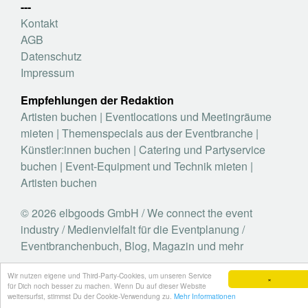
---
Kontakt
AGB
Datenschutz
Impressum
Empfehlungen der Redaktion
Artisten buchen
|
Eventlocations und Meetingräume
mieten
|
Themenspecials aus der Eventbranche
|
Künstler:innen buchen
|
Catering und Partyservice
buchen
|
Event-Equipment und Technik mieten
|
Artisten buchen
© 2026 elbgoods GmbH / We connect the event
industry / Medienvielfalt für die Eventplanung /
Eventbranchenbuch, Blog, Magazin und mehr
Wir nutzen eigene und Third-Party-Cookies, um unseren Service
×
für Dich noch besser zu machen. Wenn Du auf dieser Website
weitersurfst, stimmst Du der Cookie-Verwendung zu.
Mehr Informationen