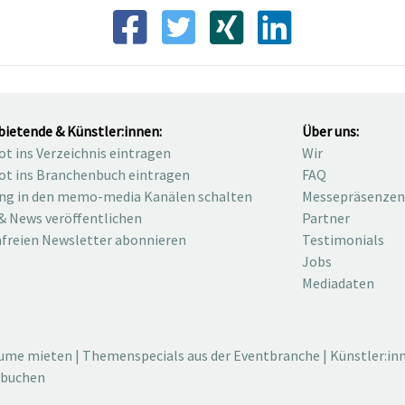
bietende & Künstler:innen:
Über uns:
t ins Verzeichnis eintragen
Wir
t ins Branchenbuch eintragen
FAQ
ng in den memo-media Kanälen schalten
Messepräsenzen
& News veröffentlichen
Partner
freien Newsletter abonnieren
Testimonials
Jobs
Mediadaten
äume mieten
|
Themenspecials aus der Eventbranche
|
Künstler:in
 buchen