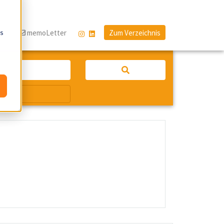
os
og
memoLetter
Zum Verzeichnis