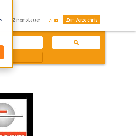
os
og
memoLetter
Zum Verzeichnis