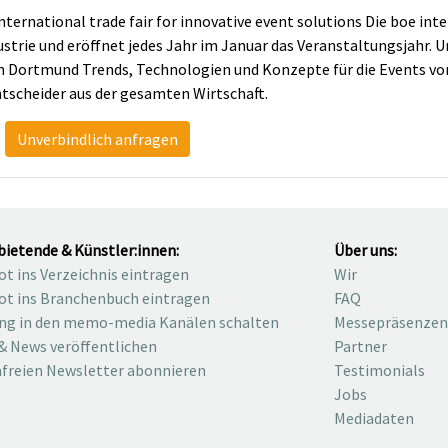
nternational trade fair for innovative event solutions Die boe inte
strie und eröffnet jedes Jahr im Januar das Veranstaltungsjahr. 
in Dortmund Trends, Technologien und Konzepte für die Events v
scheider aus der gesamten Wirtschaft.
Unverbindlich anfragen
bietende & Künstler:innen:
Über uns:
t ins Verzeichnis eintragen
Wir
t ins Branchenbuch eintragen
FAQ
ng in den memo-media Kanälen schalten
Messepräsenzen
& News veröffentlichen
Partner
freien Newsletter abonnieren
Testimonials
Jobs
Mediadaten