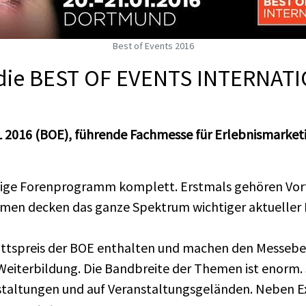
Best of Events 2016
t die BEST OF EVENTS INTERNAT
16 (BOE), führende Fachmesse für Erlebnismarketing,
altige Forenprogramm komplett. Erstmals gehören Vort
men decken das ganze Spektrum wichtiger aktueller
trittspreis der BOE enthalten und machen den Messeb
 Weiterbildung. Die Bandbreite der Themen ist enorm.
anstaltungen und auf Veranstaltungsgeländen. Neben E