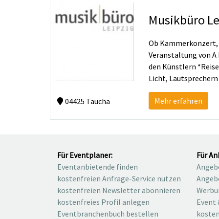
Musikbüro Le
Ob Kammerkonzert, Ki
Veranstaltung von A
den Künstlern *Reise
Licht, Lautsprecher
Mehr erfahren
04425 Taucha
Für Eventplaner:
Für An
Eventanbietende finden
Angebo
kostenfreien Anfrage-Service nutzen
Angebo
kostenfreien Newsletter abonnieren
Werbu
kostenfreies Profil anlegen
Event 
Eventbranchenbuch bestellen
kosten