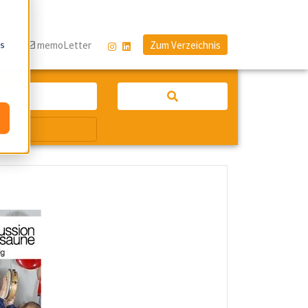
os
og
memoLetter
Zum Verzeichnis