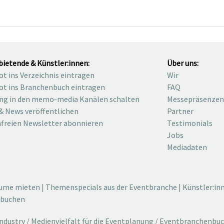
bietende & Künstler:innen:
Über uns:
t ins Verzeichnis eintragen
Wir
t ins Branchenbuch eintragen
FAQ
ng in den memo-media Kanälen schalten
Messepräsenzen
& News veröffentlichen
Partner
freien Newsletter abonnieren
Testimonials
Jobs
Mediadaten
äume mieten
|
Themenspecials aus der Eventbranche
|
Künstler:in
 buchen
dustry / Medienvielfalt für die Eventplanung / Eventbranchenbu