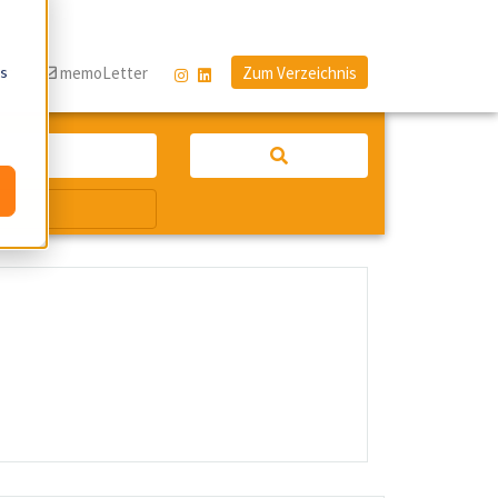
os
og
memoLetter
Zum Verzeichnis