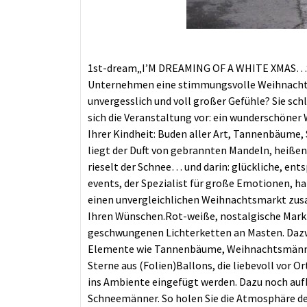
1st-dream„I’M DREAMING OF A WHITE XMAS…“S
Unternehmen eine stimmungsvolle Weihnachts
unvergesslich und voll großer Gefühle? Sie sch
sich die Veranstaltung vor: ein wunderschöner
Ihrer Kindheit: Buden aller Art, Tannenbäume
liegt der Duft von gebrannten Mandeln, heiße
rieselt der Schnee… und darin: glückliche, en
events, der Spezialist für große Emotionen, ha
einen unvergleichlichen Weihnachtsmarkt zu
Ihren Wünschen.Rot-weiße, nostalgische Mar
geschwungenen Lichterketten an Masten. Daz
Elemente wie Tannenbäume, Weihnachtsmänne
Sterne aus (Folien)Ballons, die liebevoll vor O
ins Ambiente eingefügt werden. Dazu noch au
Schneemänner. So holen Sie die Atmosphäre d