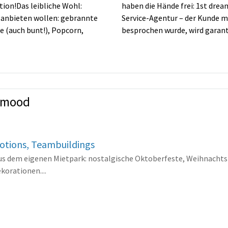
tion!Das leibliche Wohl:
haben die Hände frei: 1st drea
n anbieten wollen: gebrannte
Service-Agentur – der Kunde m
e (auch bunt!), Popcorn,
besprochen wurde, wird garant
ntmood
otions, Teambuildings
us dem eigenen Mietpark: nostalgische Oktoberfeste, Weihnachts
orationen....