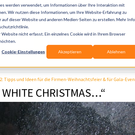
es werden verwendet, um Informationen über Ihre Interaktion mit
nen. Wir nutzen diese Informationen, um Ihre Website-Erfahrung zu
auf dieser Website und anderen Medien-Seiten zu erstellen. Mehr Inf
Publikationen
Branchen-Infos
Services
Bl
chutzrichtlinie.
Website nicht erfasst. Ein einzelnes Cookie wird in Ihrem Browser
Wo? Stadt, PLZ, Ort
 möchten.
Cookie-Einstellungen
Akzeptieren
Ablehnen
Wir suchen für Dich
Tipps und Ideen für die Firmen-Weihnachtsfeier & für Gala-Even
A WHITE CHRISTMAS…“