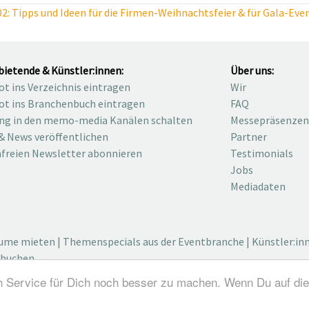
Tipps und Ideen für die Firmen-Weihnachtsfeier & für Gala-Eve
bietende & Künstler:innen:
Über uns:
t ins Verzeichnis eintragen
Wir
t ins Branchenbuch eintragen
FAQ
ng in den memo-media Kanälen schalten
Messepräsenzen
& News veröffentlichen
Partner
freien Newsletter abonnieren
Testimonials
Jobs
Mediadaten
äume mieten
|
Themenspecials aus der Eventbranche
|
Künstler:in
 buchen
n Service für Dich noch besser zu machen. Wenn Du auf die
dustry / Medienvielfalt für die Eventplanung / Eventbranchenbu