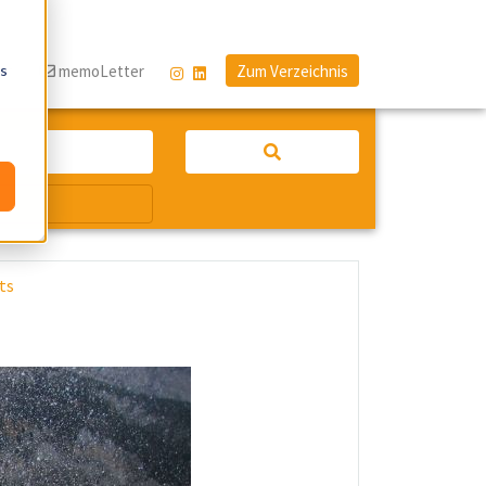
os
og
memoLetter
Zum Verzeichnis
ts