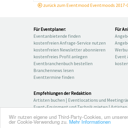
zurück zum Eventmood Eventmoods 2017-02: 
Für Eventplaner:
Für An
Eventanbietende finden
Angebo
kostenfreien Anfrage-Service nutzen
Angebo
kostenfreien Newsletter abonnieren
Werbu
kostenfreies Profil anlegen
Event 
Eventbranchenbuch bestellen
kosten
Branchennews lesen
Eventtermine finden
Empfehlungen der Redaktion
Artisten buchen
|
Eventlocations und Meetingr
Event-Equipment und Technik mieten
|
Artisten
Wir nutzen eigene und Third-Party-Cookies, um unsere
© 2026 elbgoods GmbH / We connect the event in
der Cookie-Verwendung zu.
Mehr Informationen