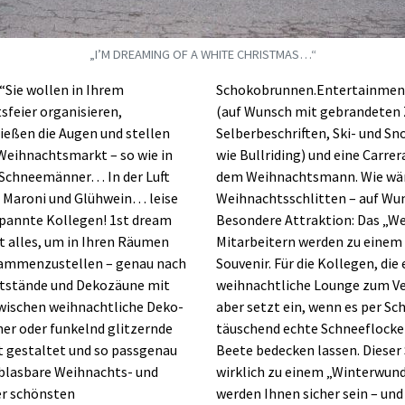
„I’M DREAMING OF A WHITE CHRISTMAS…“
ie wollen in Ihrem
Schokobrunnen.Entertainment:
feier organisieren,
(auf Wunsch mit gebrandeten
ließen die Augen und stellen
Selberbeschriften, Ski- und S
 Weihnachtsmarkt – so wie in
wie Bullriding) und eine Carr
, Schneemänner… In der Luft
dem Weihnachtsmann. Wie wär
n Maroni und Glühwein… leise
Weihnachtsschlitten – auf 
tspannte Kollegen! 1st dream
Besondere Attraktion: Das „W
t alles, um in Ihren Räumen
Mitarbeitern werden zu einem
sammenzustellen – genau nach
Souvenir. Für die Kollegen, die
ktstände und Dekozäune mit
weihnachtliche Lounge zum Ver
wischen weihnachtliche Deko-
aber setzt ein, wenn es per S
r oder funkelnd glitzernde
täuschend echte Schneeflocken
rt gestaltet und so passgenau
Beete bedecken lassen. Dieser
fblasbare Weihnachts- und
wirklich zu einem „Winterwun
er schönsten
werden Ihnen sicher sein – und