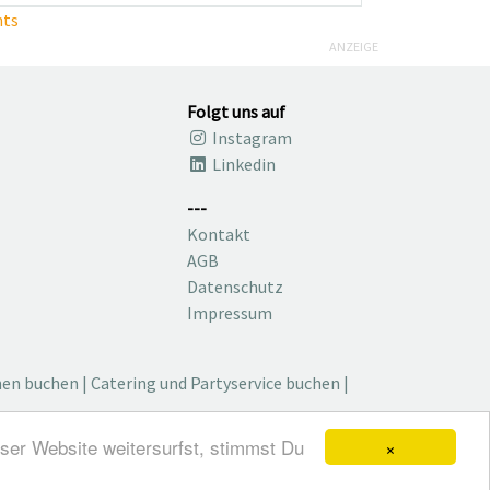
nts
ANZEIGE
Folgt uns auf
Instagram
Linkedin
---
Kontakt
AGB
Datenschutz
Impressum
nen buchen
|
Catering und Partyservice buchen
|
×
ser Website weitersurfst, stimmst Du
ch, Blog, Magazin und mehr