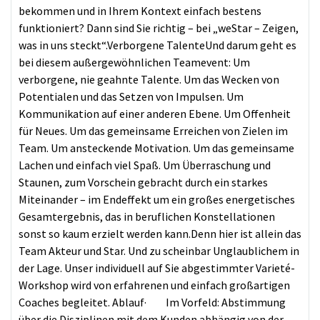
bekommen und in Ihrem Kontext einfach bestens
funktioniert? Dann sind Sie richtig – bei „weStar – Zeigen,
was in uns steckt“.Verborgene TalenteUnd darum geht es
bei diesem außergewöhnlichen Teamevent: Um
verborgene, nie geahnte Talente. Um das Wecken von
Potentialen und das Setzen von Impulsen. Um
Kommunikation auf einer anderen Ebene. Um Offenheit
für Neues. Um das gemeinsame Erreichen von Zielen im
Team. Um ansteckende Motivation. Um das gemeinsame
Lachen und einfach viel Spaß. Um Überraschung und
Staunen, zum Vorschein gebracht durch ein starkes
Miteinander – im Endeffekt um ein großes energetisches
Gesamtergebnis, das in beruflichen Konstellationen
sonst so kaum erzielt werden kann.Denn hier ist allein das
Team Akteur und Star. Und zu scheinbar Unglaublichem in
der Lage. Unser individuell auf Sie abgestimmter Varieté-
Workshop wird von erfahrenen und einfach großartigen
Coaches begleitet. Ablauf· Im Vorfeld: Abstimmung
über die Disziplinen mit dem Kunden abhängig von der