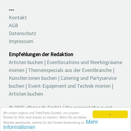
---
Kontakt
AGB
Datenschutz
Impressum
Empfehlungen der Redaktion
Artisten buchen
|
Eventlocations und Meetingräume
mieten
|
Themenspecials aus der Eventbranche
|
Künstler:innen buchen
|
Catering und Partyservice
buchen
|
Event-Equipment und Technik mieten
|
Artisten buchen
© 2026 elbgoods GmbH / We connect the event
Wir nutzen eigene und Third-Party-Cookies, um unseren
industry / Medienvielfalt für die Eventplanung /
×
Service für Dich noch besser zu machen. Wenn Du auf dieser
Mehr
Eventbranchenbuch, Blog, Magazin und mehr
Website weitersurfst, stimmst Du der Cookie-Verwendung zu.
Informationen