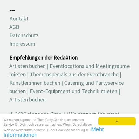
---
Kontakt
AGB
Datenschutz
Impressum
Empfehlungen der Redaktion
Artisten buchen
|
Eventlocations und Meetingräume
mieten
|
Themenspecials aus der Eventbranche
|
Künstler:innen buchen
|
Catering und Partyservice
buchen
|
Event-Equipment und Technik mieten
|
Artisten buchen
© 2026 elbgoods GmbH / We connect the event
Wir nutzen eigene und Third-Party-Cookies, um unseren
industry / Medienvielfalt für die Eventplanung /
×
Service für Dich noch besser zu machen. Wenn Du auf dieser
Mehr
Eventbranchenbuch, Blog, Magazin und mehr
Website weitersurfst, stimmst Du der Cookie-Verwendung zu.
Informationen