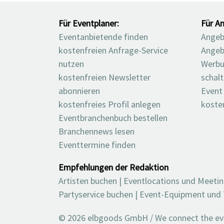
Für Eventplaner:
Für An
Eventanbietende finden
Angebo
kostenfreien Anfrage-Service
Angeb
nutzen
Werbu
kostenfreien Newsletter
schal
abonnieren
Event
kostenfreies Profil anlegen
koste
Eventbranchenbuch bestellen
Branchennews lesen
Eventtermine finden
Empfehlungen der Redaktion
Artisten buchen
|
Eventlocations und Meeti
Partyservice buchen
|
Event-Equipment und 
© 2026 elbgoods GmbH / We connect the even