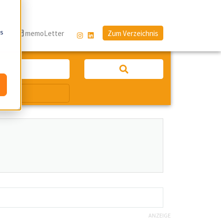
os
g
memoLetter
Zum Verzeichnis
ANZEIGE