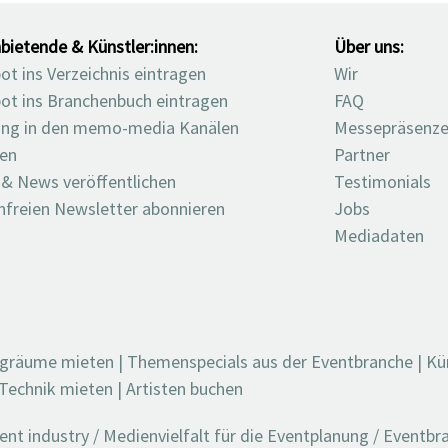
bietende & Künstler:innen:
Über uns:
t ins Verzeichnis eintragen
Wir
ot ins Branchenbuch eintragen
FAQ
ng in den memo-media Kanälen
Messepräsenz
ten
Partner
 & News veröffentlichen
Testimonials
nfreien Newsletter abonnieren
Jobs
Mediadaten
ngräume mieten
|
Themenspecials aus der Eventbranche
|
Kü
Technik mieten
|
Artisten buchen
t industry / Medienvielfalt für die Eventplanung / Eventb