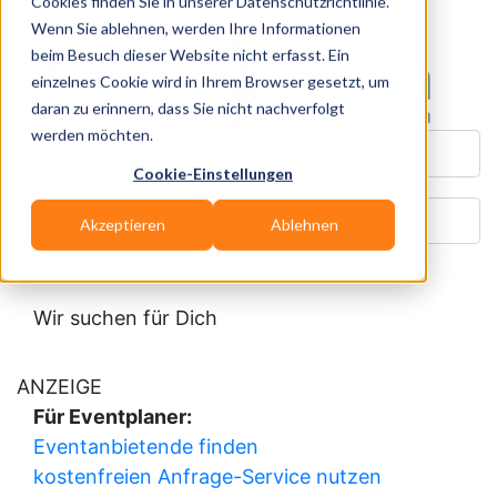
Cookies finden Sie in unserer Datenschutzrichtlinie.
Wenn Sie ablehnen, werden Ihre Informationen
Datum:
Donnerstag, 06.08.2026
beim Besuch dieser Website nicht erfasst. Ein
Veranstalter:
einzelnes Cookie wird in Ihrem Browser gesetzt, um
Adresse:
daran zu erinnern, dass Sie nicht nachverfolgt
werden möchten.
Was? Künstler, Zelte, Bands, Catering, ...
Cookie-Einstellungen
Wo? Stadt, PLZ, Ort
Akzeptieren
Ablehnen
Wir suchen für Dich
ANZEIGE
Für Eventplaner:
Eventanbietende finden
kostenfreien Anfrage-Service nutzen