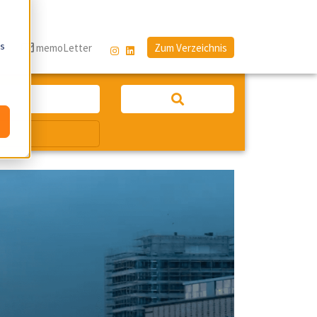
os
g
memoLetter
Zum Verzeichnis