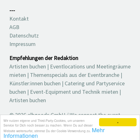
---
Kontakt
AGB
Datenschutz
Impressum
Empfehlungen der Redaktion
Artisten buchen
|
Eventlocations und Meetingräume
mieten
|
Themenspecials aus der Eventbranche
|
Künstler:innen buchen
|
Catering und Partyservice
buchen
|
Event-Equipment und Technik mieten
|
Artisten buchen
© 2026 elbgoods GmbH / We connect the event
Wir nutzen eigene und Third-Party-Cookies, um unseren
industry / Medienvielfalt für die Eventplanung /
×
Service für Dich noch besser zu machen. Wenn Du auf dieser
Mehr
Eventbranchenbuch, Blog, Magazin und mehr
Website weitersurfst, stimmst Du der Cookie-Verwendung zu.
Informationen