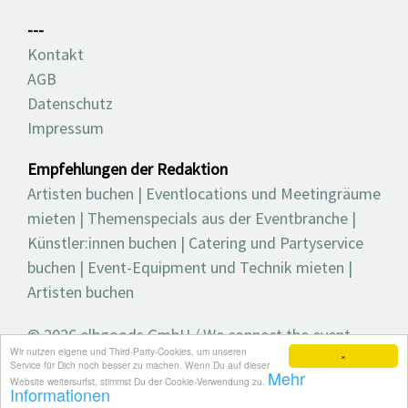
---
Kontakt
AGB
Datenschutz
Impressum
Empfehlungen der Redaktion
Artisten buchen
|
Eventlocations und Meetingräume
mieten
|
Themenspecials aus der Eventbranche
|
Künstler:innen buchen
|
Catering und Partyservice
buchen
|
Event-Equipment und Technik mieten
|
Artisten buchen
© 2026 elbgoods GmbH / We connect the event
Wir nutzen eigene und Third-Party-Cookies, um unseren
industry / Medienvielfalt für die Eventplanung /
×
Service für Dich noch besser zu machen. Wenn Du auf dieser
Mehr
Eventbranchenbuch, Blog, Magazin und mehr
Website weitersurfst, stimmst Du der Cookie-Verwendung zu.
Informationen