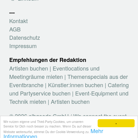
---
Kontakt
AGB
Datenschutz
Impressum
Empfehlungen der Redaktion
Artisten buchen
|
Eventlocations und
Meetingräume mieten
|
Themenspecials aus der
Eventbranche
|
Künstler:innen buchen
|
Catering
und Partyservice buchen
|
Event-Equipment und
Technik mieten
|
Artisten buchen
© 2026 elbgoods GmbH / We connect the event
Wir nutzen eigene und Third-Party-Cookies, um unseren
industry / Medienvielfalt für die Eventplanung /
×
Service für Dich noch besser zu machen. Wenn Du auf dieser
Mehr
Eventbranchenbuch, Blog, Magazin und mehr
Website weitersurfst, stimmst Du der Cookie-Verwendung zu.
Informationen