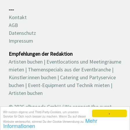
---
Kontakt
AGB
Datenschutz
Impressum
Empfehlungen der Redaktion
Artisten buchen
|
Eventlocations und Meetingräume
mieten
|
Themenspecials aus der Eventbranche
|
Künstler:innen buchen
|
Catering und Partyservice
buchen
|
Event-Equipment und Technik mieten
|
Artisten buchen
© 2026 elbgoods GmbH / We connect the event
Wir nutzen eigene und Third-Party-Cookies, um unseren
industry / Medienvielfalt für die Eventplanung /
×
Service für Dich noch besser zu machen. Wenn Du auf dieser
Mehr
Eventbranchenbuch, Blog, Magazin und mehr
Website weitersurfst, stimmst Du der Cookie-Verwendung zu.
Informationen