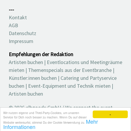
---
Kontakt
AGB
Datenschutz
Impressum
Empfehlungen der Redaktion
Artisten buchen
|
Eventlocations und Meetingräume
mieten
|
Themenspecials aus der Eventbranche
|
Künstler:innen buchen
|
Catering und Partyservice
buchen
|
Event-Equipment und Technik mieten
|
Artisten buchen
© 2026 elbgoods GmbH / We connect the event
Wir nutzen eigene und Third-Party-Cookies, um unseren
industry / Medienvielfalt für die Eventplanung /
×
Service für Dich noch besser zu machen. Wenn Du auf dieser
Mehr
Eventbranchenbuch, Blog, Magazin und mehr
Website weitersurfst, stimmst Du der Cookie-Verwendung zu.
Informationen