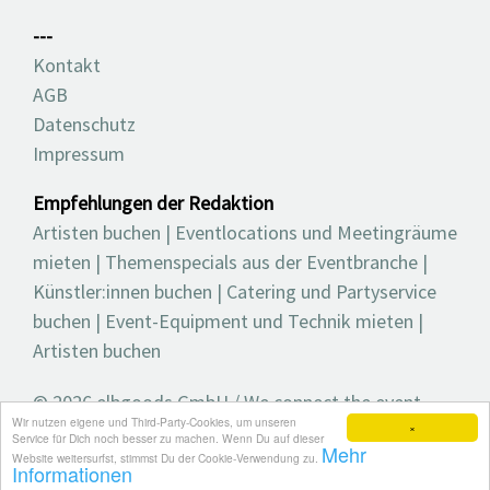
---
Kontakt
AGB
Datenschutz
Impressum
Empfehlungen der Redaktion
Artisten buchen
|
Eventlocations und Meetingräume
mieten
|
Themenspecials aus der Eventbranche
|
Künstler:innen buchen
|
Catering und Partyservice
buchen
|
Event-Equipment und Technik mieten
|
Artisten buchen
© 2026 elbgoods GmbH / We connect the event
Wir nutzen eigene und Third-Party-Cookies, um unseren
industry / Medienvielfalt für die Eventplanung /
×
Service für Dich noch besser zu machen. Wenn Du auf dieser
Mehr
Eventbranchenbuch, Blog, Magazin und mehr
Website weitersurfst, stimmst Du der Cookie-Verwendung zu.
Informationen