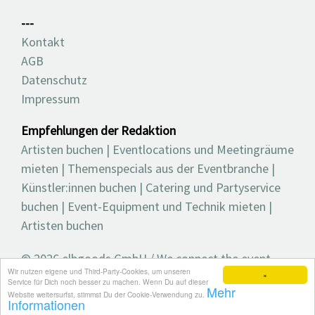
---
Kontakt
AGB
Datenschutz
Impressum
Empfehlungen der Redaktion
Artisten buchen
|
Eventlocations und Meetingräume
mieten
|
Themenspecials aus der Eventbranche
|
Künstler:innen buchen
|
Catering und Partyservice
buchen
|
Event-Equipment und Technik mieten
|
Artisten buchen
© 2026 elbgoods GmbH / We connect the event
Wir nutzen eigene und Third-Party-Cookies, um unseren
industry / Medienvielfalt für die Eventplanung /
×
Service für Dich noch besser zu machen. Wenn Du auf dieser
Mehr
Eventbranchenbuch, Blog, Magazin und mehr
Website weitersurfst, stimmst Du der Cookie-Verwendung zu.
Informationen