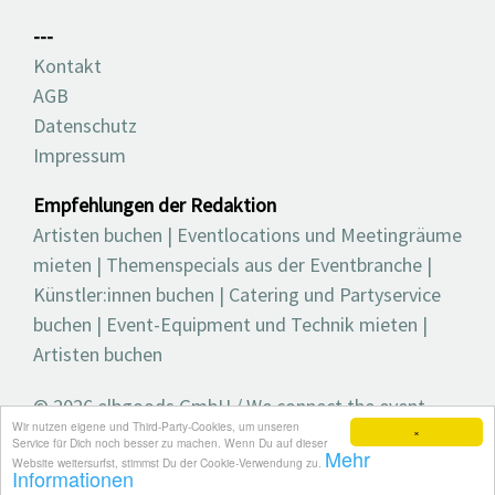
---
Kontakt
AGB
Datenschutz
Impressum
Empfehlungen der Redaktion
Artisten buchen
|
Eventlocations und Meetingräume
mieten
|
Themenspecials aus der Eventbranche
|
Künstler:innen buchen
|
Catering und Partyservice
buchen
|
Event-Equipment und Technik mieten
|
Artisten buchen
© 2026 elbgoods GmbH / We connect the event
Wir nutzen eigene und Third-Party-Cookies, um unseren
industry / Medienvielfalt für die Eventplanung /
×
Service für Dich noch besser zu machen. Wenn Du auf dieser
Mehr
Eventbranchenbuch, Blog, Magazin und mehr
Website weitersurfst, stimmst Du der Cookie-Verwendung zu.
Informationen