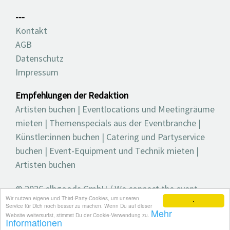
---
Kontakt
AGB
Datenschutz
Impressum
Empfehlungen der Redaktion
Artisten buchen
|
Eventlocations und Meetingräume
mieten
|
Themenspecials aus der Eventbranche
|
Künstler:innen buchen
|
Catering und Partyservice
buchen
|
Event-Equipment und Technik mieten
|
Artisten buchen
© 2026 elbgoods GmbH / We connect the event
Wir nutzen eigene und Third-Party-Cookies, um unseren
industry / Medienvielfalt für die Eventplanung /
×
Service für Dich noch besser zu machen. Wenn Du auf dieser
Mehr
Eventbranchenbuch, Blog, Magazin und mehr
Website weitersurfst, stimmst Du der Cookie-Verwendung zu.
Informationen