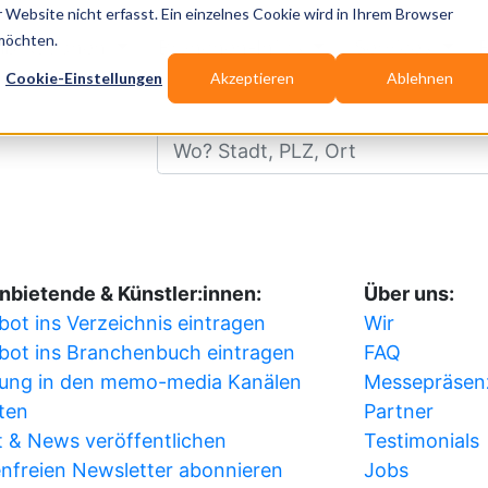
Website nicht erfasst. Ein einzelnes Cookie wird in Ihrem Browser
 möchten.
ublikationen
Branchen-Infos
Services
Cookie-Einstellungen
Akzeptieren
Ablehnen
Wo? Stadt, PLZ, Ort
nbietende & Künstler:innen:
Über uns:
ot ins Verzeichnis eintragen
Wir
bot ins Branchenbuch eintragen
FAQ
ung in den memo-media Kanälen
Messepräsen
ten
Partner
 & News veröffentlichen
Testimonials
nfreien Newsletter abonnieren
Jobs