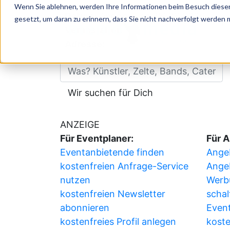
Wenn Sie ablehnen, werden Ihre Informationen beim Besuch dieser 
Datum:
Donnerstag, 06.08.2026
gesetzt, um daran zu erinnern, dass Sie nicht nachverfolgt werden
P
Veranstalter:
Adresse:
ünstler, Zelte, Bands, Catering, ...
Wir suchen für Dich
ANZEIGE
Für Eventplaner:
Für A
Eventanbietende finden
Angeb
kostenfreien Anfrage-Service
Ange
nutzen
Werb
kostenfreien Newsletter
schal
abonnieren
Event
kostenfreies Profil anlegen
koste