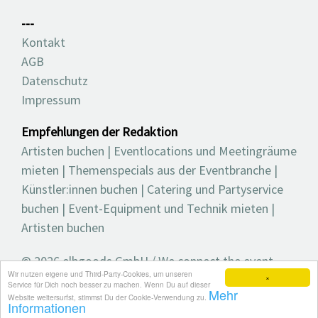
---
Kontakt
AGB
Datenschutz
Impressum
Empfehlungen der Redaktion
Artisten buchen
|
Eventlocations und Meetingräume
mieten
|
Themenspecials aus der Eventbranche
|
Künstler:innen buchen
|
Catering und Partyservice
buchen
|
Event-Equipment und Technik mieten
|
Artisten buchen
© 2026 elbgoods GmbH / We connect the event
Wir nutzen eigene und Third-Party-Cookies, um unseren
industry / Medienvielfalt für die Eventplanung /
×
Service für Dich noch besser zu machen. Wenn Du auf dieser
Mehr
Eventbranchenbuch, Blog, Magazin und mehr
Website weitersurfst, stimmst Du der Cookie-Verwendung zu.
Informationen