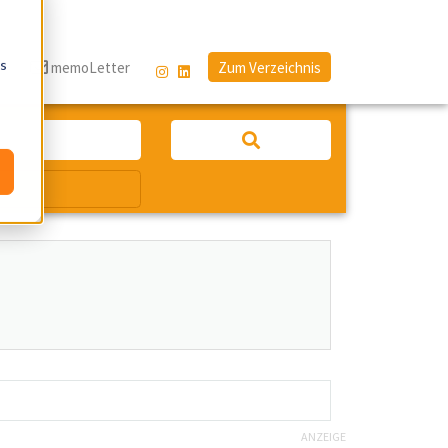
os
g
memoLetter
Zum Verzeichnis
ANZEIGE