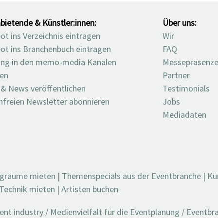
bietende & Künstler:innen:
Über uns:
t ins Verzeichnis eintragen
Wir
ot ins Branchenbuch eintragen
FAQ
ng in den memo-media Kanälen
Messepräsenz
ten
Partner
 & News veröffentlichen
Testimonials
nfreien Newsletter abonnieren
Jobs
Mediadaten
ngräume mieten
|
Themenspecials aus der Eventbranche
|
Kü
Technik mieten
|
Artisten buchen
t industry / Medienvielfalt für die Eventplanung / Eventb