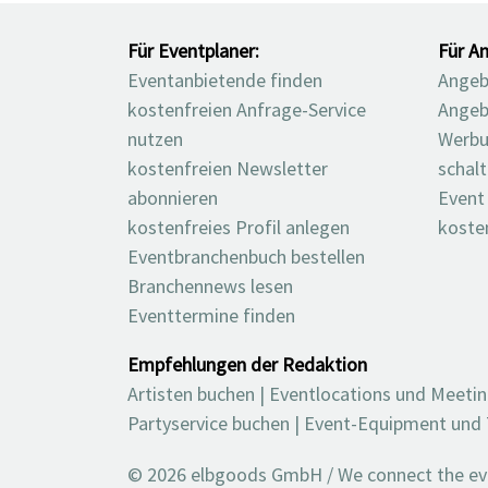
Für Eventplaner:
Für An
Eventanbietende finden
Angebo
kostenfreien Anfrage-Service
Angeb
nutzen
Werbu
kostenfreien Newsletter
schal
abonnieren
Event
kostenfreies Profil anlegen
koste
Eventbranchenbuch bestellen
Branchennews lesen
Eventtermine finden
Empfehlungen der Redaktion
Artisten buchen
|
Eventlocations und Meeti
Partyservice buchen
|
Event-Equipment und 
© 2026 elbgoods GmbH / We connect the even