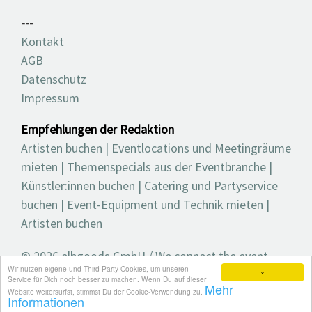
---
Kontakt
AGB
Datenschutz
Impressum
Empfehlungen der Redaktion
Artisten buchen
|
Eventlocations und Meetingräume
mieten
|
Themenspecials aus der Eventbranche
|
Künstler:innen buchen
|
Catering und Partyservice
buchen
|
Event-Equipment und Technik mieten
|
Artisten buchen
© 2026 elbgoods GmbH / We connect the event
Wir nutzen eigene und Third-Party-Cookies, um unseren
industry / Medienvielfalt für die Eventplanung /
×
Service für Dich noch besser zu machen. Wenn Du auf dieser
Mehr
Eventbranchenbuch, Blog, Magazin und mehr
Website weitersurfst, stimmst Du der Cookie-Verwendung zu.
Informationen