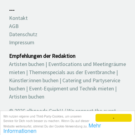
---
Kontakt
AGB
Datenschutz
Impressum
Empfehlungen der Redaktion
Artisten buchen
|
Eventlocations und Meetingräume
mieten
|
Themenspecials aus der Eventbranche
|
Künstler:innen buchen
|
Catering und Partyservice
buchen
|
Event-Equipment und Technik mieten
|
Artisten buchen
© 2026 elbgoods GmbH / We connect the event
Wir nutzen eigene und Third-Party-Cookies, um unseren
industry / Medienvielfalt für die Eventplanung /
×
Service für Dich noch besser zu machen. Wenn Du auf dieser
Mehr
Eventbranchenbuch, Blog, Magazin und mehr
Website weitersurfst, stimmst Du der Cookie-Verwendung zu.
Informationen