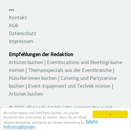
---
Kontakt
AGB
Datenschutz
Impressum
Empfehlungen der Redaktion
Artisten buchen
|
Eventlocations und Meetingräume
mieten
|
Themenspecials aus der Eventbranche
|
Künstler:innen buchen
|
Catering und Partyservice
buchen
|
Event-Equipment und Technik mieten
|
Artisten buchen
© 2026 elbgoods GmbH / We connect the event
Wir nutzen eigene und Third-Party-Cookies, um unseren
industry / Medienvielfalt für die Eventplanung /
×
Service für Dich noch besser zu machen. Wenn Du auf dieser
Mehr
Eventbranchenbuch, Blog, Magazin und mehr
Website weitersurfst, stimmst Du der Cookie-Verwendung zu.
Informationen