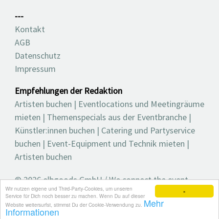
---
Kontakt
AGB
Datenschutz
Impressum
Empfehlungen der Redaktion
Artisten buchen
|
Eventlocations und Meetingräume
mieten
|
Themenspecials aus der Eventbranche
|
Künstler:innen buchen
|
Catering und Partyservice
buchen
|
Event-Equipment und Technik mieten
|
Artisten buchen
© 2026 elbgoods GmbH / We connect the event
Wir nutzen eigene und Third-Party-Cookies, um unseren
industry / Medienvielfalt für die Eventplanung /
×
Service für Dich noch besser zu machen. Wenn Du auf dieser
Mehr
Eventbranchenbuch, Blog, Magazin und mehr
Website weitersurfst, stimmst Du der Cookie-Verwendung zu.
Informationen